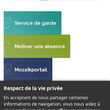
Service de garde
Motiver une absence
Mozaïkportail
Respect de la vie privée
ÉCOLE DU SOMMET
En acceptant de nous partager certaines
2197, Montée Paiement
informations de navigation, vous nous aidez à
Val-des-Monts, QC J8N7C9